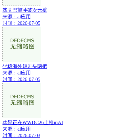
戏党巴望冲破次元壁
来源：ai应用
时间：2026-07-05
坐稳海外短剧头两把
来源：ai应用
时间：2026-07-05
苹果正在WWDC26上推iriAI
来源：ai应用
时间：2026-07-03