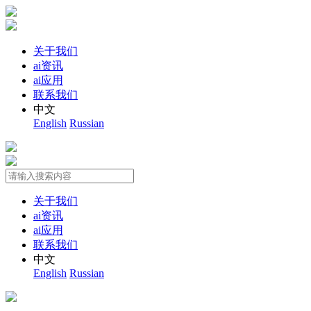
关于我们
ai资讯
ai应用
联系我们
中文
English
Russian
关于我们
ai资讯
ai应用
联系我们
中文
English
Russian