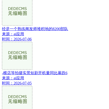
经是一个熟练阐发师堆积地的8200部队
来源：ai应用
时间：2026-07-06
-横店等拍摄实景短剧开机量同比暴跌6
来源：ai应用
时间：2026-07-05