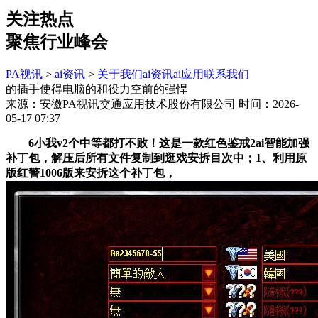
关注热点
聚焦行业峰会
PA视讯
>
ai资讯
>
关于我们
ai资讯
ai应用
联系我们
的插手使得电脑的和役力空前的强悍
来源：安徽PA视讯交通应用技术股份有限公司
时间：2026-
05-17 07:37
6小我v2个中等都打不败！这是一款红色鉴戒2ai智能加强
补丁包，解压后所有文件复制到逛戏安拆目次中；1、利用原
版红警1006版来安拆这个补丁包，