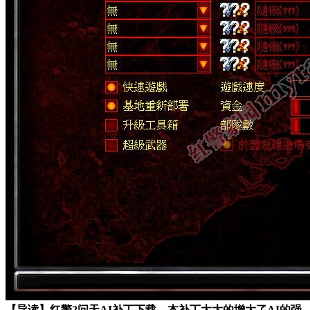
【导读】红警2问天AI补丁下载，本补丁大大的增大了AI的强